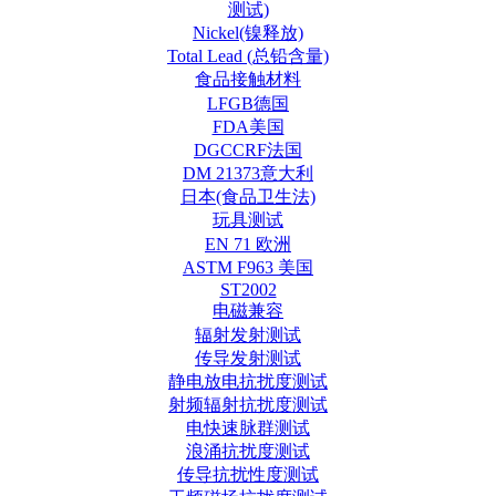
测试)
Nickel(镍释放)
Total Lead (总铅含量)
食品接触材料
LFGB德国
FDA美国
DGCCRF法国
DM 21373意大利
日本(食品卫生法)
玩具测试
EN 71 欧洲
ASTM F963 美国
ST2002
电磁兼容
辐射发射测试
传导发射测试
静电放电抗扰度测试
射频辐射抗扰度测试
电快速脉群测试
浪涌抗扰度测试
传导抗扰性度测试