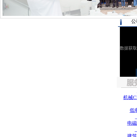
公
机械C
低
电磁
建筑