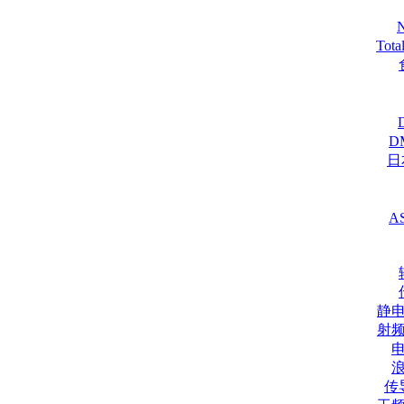
Tot
D
日
A
静
射
传