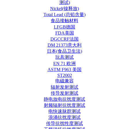
测试)
Nickel(镍释放)
Total Lead (总铅含量)
食品接触材料
LFGB德国
FDA美国
DGCCRF法国
DM 21373意大利
日本(食品卫生法)
玩具测试
EN 71 欧洲
ASTM F963 美国
ST2002
电磁兼容
辐射发射测试
传导发射测试
静电放电抗扰度测试
射频辐射抗扰度测试
电快速脉群测试
浪涌抗扰度测试
传导抗扰性度测试