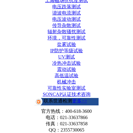
工频磁场抗扰度测试
电压跌落测试
谐波电流测试
电压波动测试
传导杂散测试
辐射杂散骚扰测试
环境，可靠性测试
盐雾试验
IP防护等级试验
UV测试
冷热冲击试验
震动试验
高低温试验
机械冲击
可靠性实验室测试
SONCAP认证技术咨询
联系世通检测
更多>>
官方热线：
400-618-3600
电话：021-33637866
传真：021-33637858
QQ：2355730065