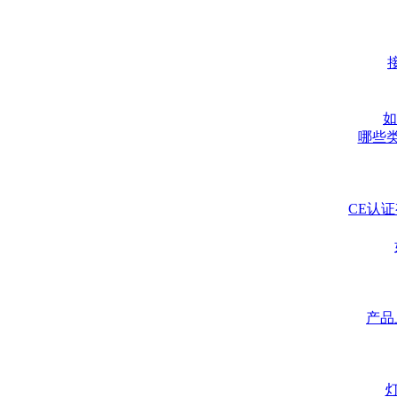
如
哪些类
CE认
产品