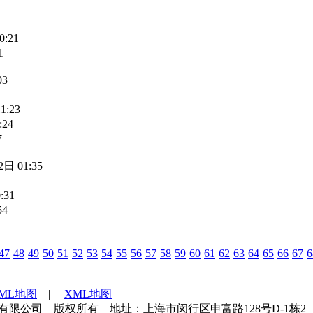
0:21
1
03
1:23
:24
7
日 01:35
:31
54
47
48
49
50
51
52
53
54
55
56
57
58
59
60
61
62
63
64
65
66
67
6
TML地图
|
XML地图
|
海世通检测技术服务有限公司 版权所有 地址：上海市闵行区申富路128号D-1栋2