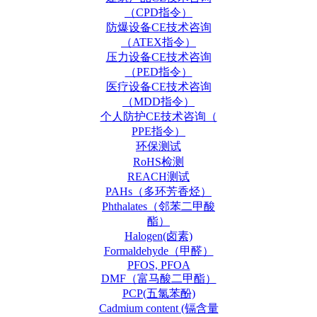
（CPD指令）
防爆设备CE技术咨询
（ATEX指令）
压力设备CE技术咨询
（PED指令）
医疗设备CE技术咨询
（MDD指令）
个人防护CE技术咨询（
PPE指令）
环保测试
RoHS检测
REACH测试
PAHs（多环芳香烃）
Phthalates（邻苯二甲酸
酯）
Halogen(卤素)
Formaldehyde（甲醛）
PFOS, PFOA
DMF（富马酸二甲酯）
PCP(五氯苯酚)
Cadmium content (镉含量