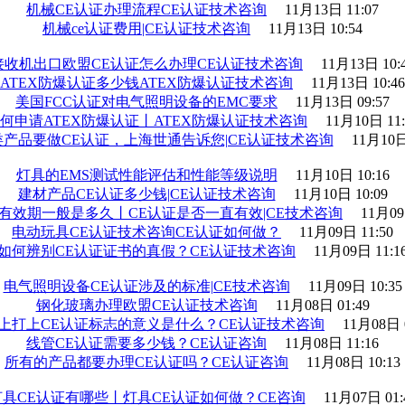
机械CE认证办理流程CE认证技术咨询
11月13日 11:07
机械ce认证费用|CE认证技术咨询
11月13日 10:54
接收机出口欧盟CE认证怎么办理CE认证技术咨询
11月13日 10:
ATEX防爆认证多少钱ATEX防爆认证技术咨询
11月13日 10:46
美国FCC认证对电气照明设备的EMC要求
11月13日 09:57
何申请ATEX防爆认证丨ATEX防爆认证技术咨询
11月10日 11:
产品要做CE认证，上海世通告诉您|CE认证技术咨询
11月10日
灯具的EMS测试性能评估和性能等级说明
11月10日 10:16
建材产品CE认证多少钱|CE认证技术咨询
11月10日 10:09
证有效期一般是多久丨CE认证是否一直有效|CE技术咨询
11月09
电动玩具CE认证技术咨询CE认证如何做？
11月09日 11:50
如何辨别CE认证证书的真假？CE认证技术咨询
11月09日 11:1
电气照明设备CE认证涉及的标准|CE技术咨询
11月09日 10:35
钢化玻璃办理欧盟CE认证技术咨询
11月08日 01:49
上打上CE认证标志的意义是什么？CE认证技术咨询
11月08日 
线管CE认证需要多少钱？CE认证咨询
11月08日 11:16
所有的产品都要办理CE认证吗？CE认证咨询
11月08日 10:13
灯具CE认证有哪些丨灯具CE认证如何做？CE咨询
11月07日 01: