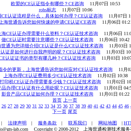
欧盟的CE认证指令有哪些？CE咨询
11月07日 10:53
rohs标志
11月07日 10:06
调CE认证流程是什么，具体如何办理？CE认证咨询
11月07日 1
上海世通告诉您如何快速的申请CE认证|CE咨询
11月06日 01:2
上海CE认证办理需要什么资料？CE认证技术咨询
11月06日 11:
做CE认证时需要注意哪些？CE认证技术咨询
11月06日 10:42
海世通为您详细介绍CE认证是什么|CE认证技术咨询
11月03日 1
E认证是如何进行自我声明的呢？CE认证技术咨询
11月03日 10
CE认证证书的类型有哪几种？CE认证技术咨询
11月03日 10:0
指令的更新，上海世通告诉您如何应对|CE认证技术咨询
11月02
上海办理CE认证费用多少|CE认证技术咨询
11月02日 10:38
D打印机CE认证办理需要多少钱？CE认证技术咨询
11月02日 10
产品办理CE认证有什么用处呢？CE认证技术咨询
11月01日 04:
影音产品CE认证如何办理？CE认证技术咨询
11月01日 01:22
首页
上一页
26
27
28
29
30
31
32
33
34
35
36
37
38
39
40
41
42
43
44
45
46
下一页
尾页
|
法律声明
|
服务条款
|
联系我们
|
网站地图
|
H
：info@gts-lab.com Copyright © 2008-2012 上