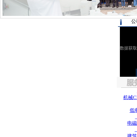
公
机械C
低
电磁
建筑