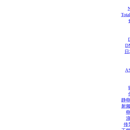
Tot
D
日
A
静
射
传