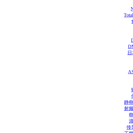
Tot
D
日
A
静
射
传