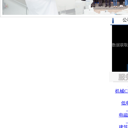
公
机械C
低
电磁
建筑