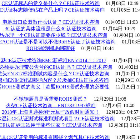
CE认证标志的意义是什么？CE认证技术咨询
01月08日 10:49
CE认证标志随便贴在产品上吗？CE认证技术咨询
01月05日 11:
电池出口欧盟做什么认证？CE认证技术咨询
01月05日 11:03
3C认证的具体流程是什么3C认证技术咨询
01月04日 10:29
品办理一个CE认证需要多少钱？CE认证技术咨询
01月04日 10
EACH认证是不是可以不做RoHS认证了认证技术咨询
01月03日
ROHS检测机构哪家好
01月03日 10:44
盟CE认证技术咨询EMC新标准EN55014-1：2017
01月03日 10:
必须要办理带公告号的CE认证吗？CE认证技术咨询
01月02日 
龙头EN 817标准测试内容是什么？CE认证技术咨询
01月02日 11
圾桶EN840测试哪些内容？垃圾桶CE认证技术咨询
12月29日 01
盟ROHS测试的意义丨欧盟ROHS测试办理的必要性
12月29日 11
不锈钢厨具是否需要ROHS测试？
12月29日 11:08
火柴CE认证技术咨询：EN1783:1997标准
12月29日 10:40
2018年 上海世通检测“元旦“”放假时间通知！
12月28日 04:57
体温计CE认证测试标准和测试项目？CE认证技术咨询
12月28日 
CE认证标志适用于哪些国家？CE认证技术咨询
12月28日 01:1
气具CE认证常用的标准有哪些？燃气具CE技术咨询
12月28日 1