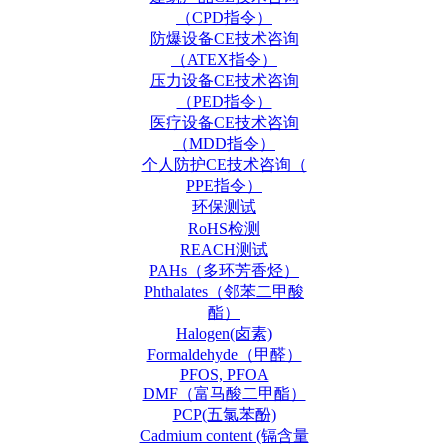
（CPD指令）
防爆设备CE技术咨询
（ATEX指令）
压力设备CE技术咨询
（PED指令）
医疗设备CE技术咨询
（MDD指令）
个人防护CE技术咨询（
PPE指令）
环保测试
RoHS检测
REACH测试
PAHs（多环芳香烃）
Phthalates（邻苯二甲酸
酯）
Halogen(卤素)
Formaldehyde（甲醛）
PFOS, PFOA
DMF（富马酸二甲酯）
PCP(五氯苯酚)
Cadmium content (镉含量