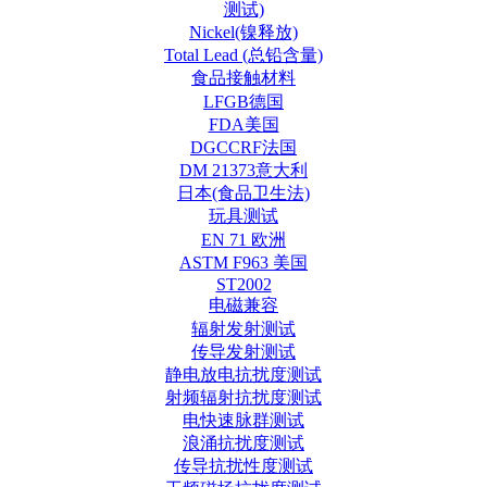
测试)
Nickel(镍释放)
Total Lead (总铅含量)
食品接触材料
LFGB德国
FDA美国
DGCCRF法国
DM 21373意大利
日本(食品卫生法)
玩具测试
EN 71 欧洲
ASTM F963 美国
ST2002
电磁兼容
辐射发射测试
传导发射测试
静电放电抗扰度测试
射频辐射抗扰度测试
电快速脉群测试
浪涌抗扰度测试
传导抗扰性度测试