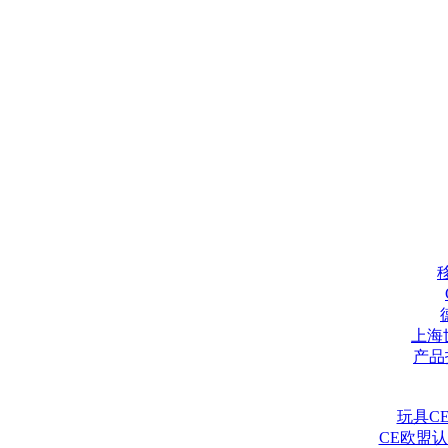
上海
产品
玩具C
CE欧盟