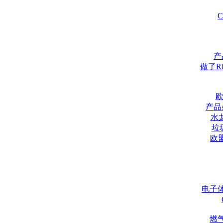
产
做了R
欧
产品
水
垃
欧
电子
燃