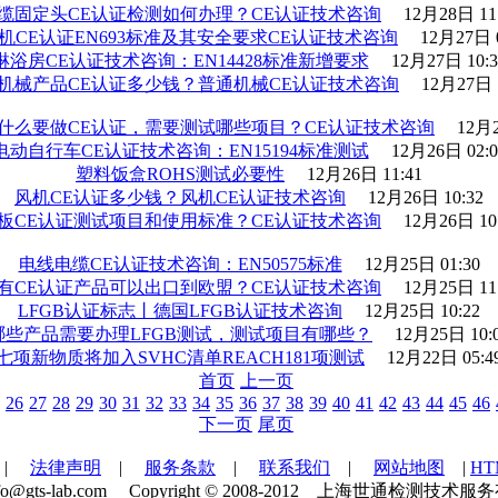
缆固定头CE认证检测如何办理？CE认证技术咨询
12月28日 11
机CE认证EN693标准及其安全要求CE认证技术咨询
12月27日 0
淋浴房CE认证技术咨询：EN14428标准新增要求
12月27日 10:3
机械产品CE认证多少钱？普通机械CE认证技术咨询
12月27日 
什么要做CE认证，需要测试哪些项目？CE认证技术咨询
12月2
电动自行车CE认证技术咨询：EN15194标准测试
12月26日 02:0
塑料饭盒ROHS测试必要性
12月26日 11:41
风机CE认证多少钱？风机CE认证技术咨询
12月26日 10:32
板CE认证测试项目和使用标准？CE认证技术咨询
12月26日 10
电线电缆CE认证技术咨询：EN50575标准
12月25日 01:30
有CE认证产品可以出口到欧盟？CE认证技术咨询
12月25日 11
LFGB认证标志丨德国LFGB认证技术咨询
12月25日 10:22
哪些产品需要办理LFGB测试，测试项目有哪些？
12月25日 10:
七项新物质将加入SVHC清单REACH181项测试
12月22日 05:4
首页
上一页
26
27
28
29
30
31
32
33
34
35
36
37
38
39
40
41
42
43
44
45
46
下一页
尾页
|
法律声明
|
服务条款
|
联系我们
|
网站地图
|
H
：info@gts-lab.com Copyright © 2008-2012 上