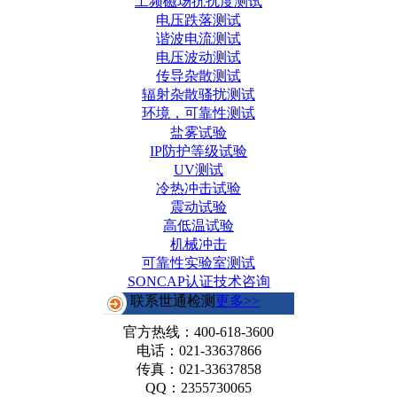
工频磁场抗扰度测试
电压跌落测试
谐波电流测试
电压波动测试
传导杂散测试
辐射杂散骚扰测试
环境，可靠性测试
盐雾试验
IP防护等级试验
UV测试
冷热冲击试验
震动试验
高低温试验
机械冲击
可靠性实验室测试
SONCAP认证技术咨询
联系世通检测
更多>>
官方热线：
400-618-3600
电话：021-33637866
传真：021-33637858
QQ：2355730065