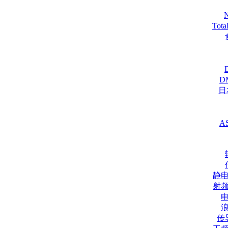
Tot
D
日
A
静
射
传