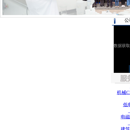
公
机械C
低
电磁
建筑