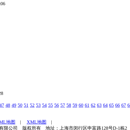
:06
28
47
48
49
50
51
52
53
54
55
56
57
58
59
60
61
62
63
64
65
66
67
6
TML地图
|
XML地图
|
海世通检测技术服务有限公司 版权所有 地址：上海市闵行区申富路128号D-1栋2