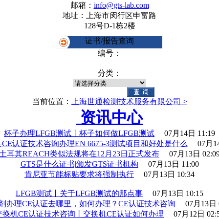
邮箱：
info@gts-lab.com
地址：上海市闵行区申富路
128号D-1栋2楼
证书/报告查询
编号：
分类：
当前位置：
上海世通检测技术服务有限公司 >
资讯中心
杯子办理LFGB测试丨杯子如何做LFGB测试
07月14日 11:19
CE认证技术咨询办理EN 6675-3测试项目和好处是什么
07月14
土耳其REACH类似法规将在12月23日正式发布
07月13日 02:0
GTS是什么证书|颁发GTS证书机构
07月13日 11:00
肯尼亚节能标贴要求将强制执行
07月13日 10:34
LFGB测试丨关于LFGB测试的那点事
07月13日 10:15
剂办理CE认证去哪里，如何办理？CE认证技术咨询
07月13日 
交换机CE认证技术咨询丨交换机CE认证如何办理
07月12日 02: