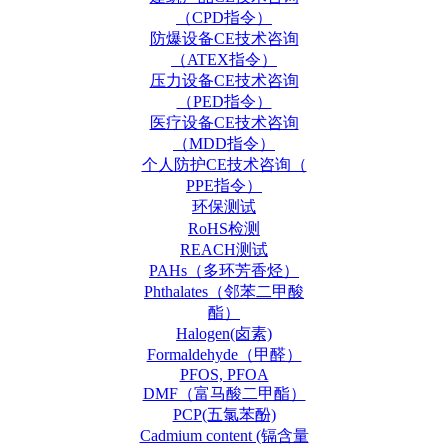
（CPD指令）
防爆设备CE技术咨询
（ATEX指令）
压力设备CE技术咨询
（PED指令）
医疗设备CE技术咨询
（MDD指令）
个人防护CE技术咨询（
PPE指令）
环保测试
RoHS检测
REACH测试
PAHs（多环芳香烃）
Phthalates（邻苯二甲酸
酯）
Halogen(卤素)
Formaldehyde（甲醛）
PFOS, PFOA
DMF（富马酸二甲酯）
PCP(五氯苯酚)
Cadmium content (镉含量