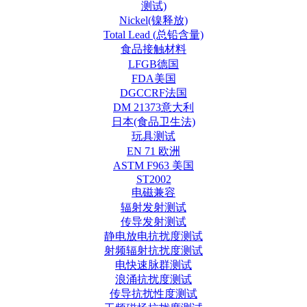
测试)
Nickel(镍释放)
Total Lead (总铅含量)
食品接触材料
LFGB德国
FDA美国
DGCCRF法国
DM 21373意大利
日本(食品卫生法)
玩具测试
EN 71 欧洲
ASTM F963 美国
ST2002
电磁兼容
辐射发射测试
传导发射测试
静电放电抗扰度测试
射频辐射抗扰度测试
电快速脉群测试
浪涌抗扰度测试
传导抗扰性度测试