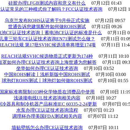
硅胶办理LFGB测试内容和意义有什么
07月12日 01:43
CC认证常见的三种模式你了解吗？FCC认证技术咨询
07月12日 1
乌克兰发布ROHS认证将于9月份正式实施
07月12日 09:57
世通告诉您建筑配件如何做ROHS测试
07月12日 09:26
电池CE认证技术咨询丨蓄电池CE认证的标准是什么
07月11日 0
儿童三轮车CE认证技术咨询EN71测试怎么做？
07月11日 01:0
REACH法规 第17批SVHC候选清单将增至174项
07月11日 11:4
REACH法规SVHC候选物质正式更新为174种
07月11日 10:10
面罩如何办理CE认证技术咨询上海世通为您解答
07月11日 09:3
坐垫如何办理CE认证技术咨询
07月10日 03:52
中国ROHS解读丨浅析新版中国ROHS测试
07月10日 03:00
球泡灯ROHS测试丨球泡灯如何做ROHS测试
07月10日 01:55
国家标准将限制103种化学物质在消费品中使用
07月10日 11:1
浅谈接电线UL技术咨询相关内容
07月10日 10:27
制冷器具和制冷机器产品标准IEC 60335-2-24更新
07月07日 01:
水泵办理CE认证技术咨询流程
07月07日 01:23
调理杯办理美国FDA测试相关内容
07月07日 11:12
墙贴壁纸怎么办理CE认证技术咨询
07月07日 10:11