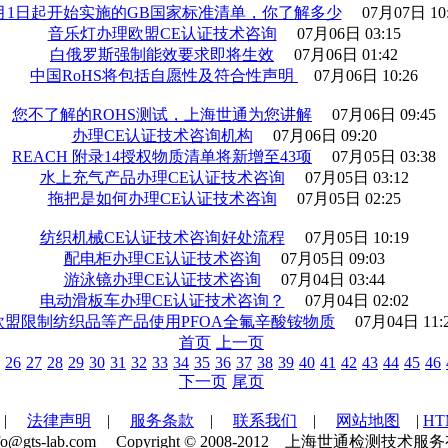
月1日起开始实施的GB国家标准清单，你了解多少
07月07日 10
音乐灯办理欧盟CE认证技术咨询
07月06日 03:15
白俄罗斯强制能效要求即将生效
07月06日 01:42
中国RoHS将包括自愿性及符合性声明
07月06日 10:26
您不了解的ROHS测试，上海世通为您讲解
07月06日 09:45
办理CE认证技术咨询机构
07月06日 09:20
REACH 附录14授权物质清单将新增至43项
07月05日 03:38
水上充气产品办理CE认证技术咨询
07月05日 03:12
拖把是如何办理CE认证技术咨询
07月05日 02:25
纺织机械CE认证技术咨询好处流程
07月05日 10:19
配电柜办理CE认证技术咨询
07月05日 09:03
游泳镜办理CE认证技术咨询
07月04日 03:44
电动滑板车办理CE认证技术咨询？
07月04日 02:02
欧盟限制纺织品等产品使用PFOA全氟辛酸铵物质
07月04日 11:
首页
上一页
26
27
28
29
30
31
32
33
34
35
36
37
38
39
40
41
42
43
44
45
46
下一页
尾页
|
法律声明
|
服务条款
|
联系我们
|
网站地图
|
H
：info@gts-lab.com Copyright © 2008-2012 上