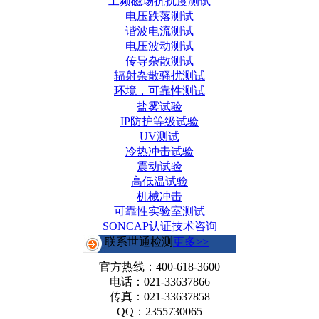
工频磁场抗扰度测试
电压跌落测试
谐波电流测试
电压波动测试
传导杂散测试
辐射杂散骚扰测试
环境，可靠性测试
盐雾试验
IP防护等级试验
UV测试
冷热冲击试验
震动试验
高低温试验
机械冲击
可靠性实验室测试
SONCAP认证技术咨询
联系世通检测
更多>>
官方热线：
400-618-3600
电话：021-33637866
传真：021-33637858
QQ：2355730065