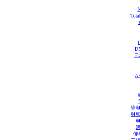
Tot
D
日
A
静
射
传