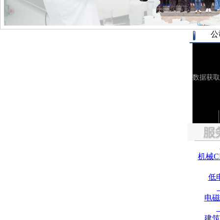
公
机械C
低
电磁
建筑