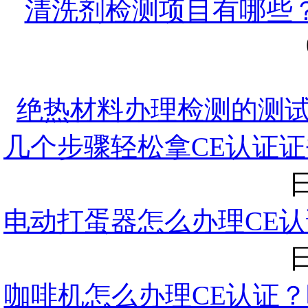
清洗剂检测项目有哪些
绝热材料办理检测的测
几个步骤轻松拿CE认证证
日
电动打蛋器怎么办理CE认
日
咖啡机怎么办理CE认证？