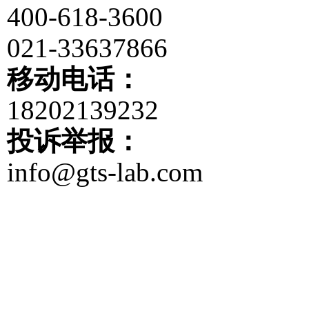
400-618-3600
021-33637866
移动电话：
18202139232
投诉举报：
info@gts-lab.com