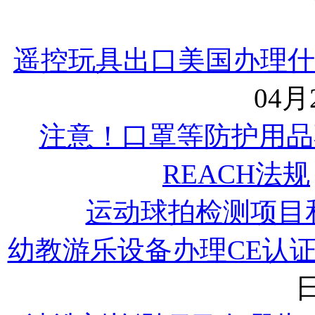
遥控玩具出口美国办理什
04月2
注意！口罩等防护用品
REACH法规
运动球拍检测项目
幼教游乐设备办理CE认
日