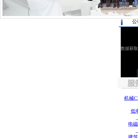
公
机械C
低
电磁
建筑