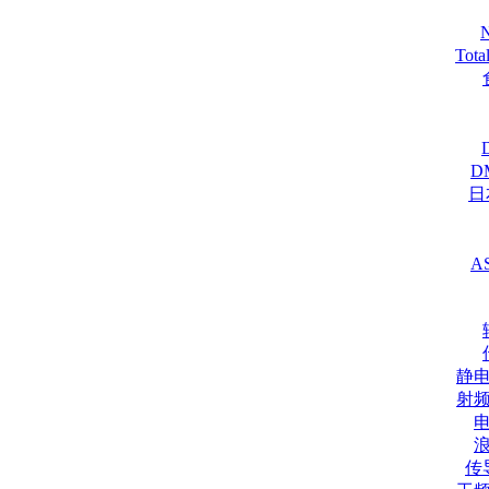
Tot
D
日
A
静
射
传