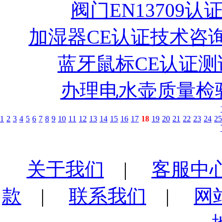
阀门EN13709认
加湿器CE认证技术咨
蓝牙鼠标CE认证测
办理电水壶质量检
1
2
3
4
5
6
7
8
9
10
11
12
13
14
15
16
17
18
19
20
21
22
23
24
25
关于我们
|
客服中
款
|
联系我们
|
网