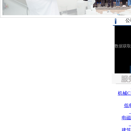
公
机械C
低
电磁
建筑