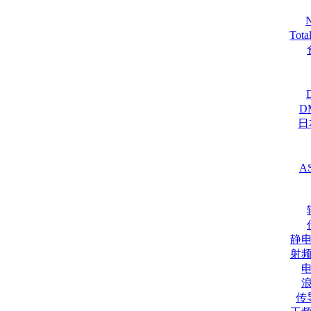
Tot
D
日
A
静
射
传