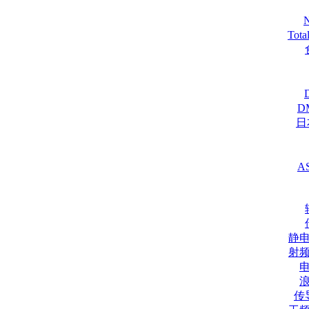
Tot
D
日
A
静
射
传