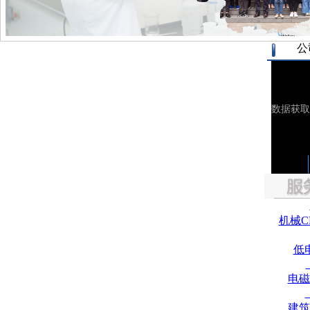
公
机械C
低
电磁
建筑