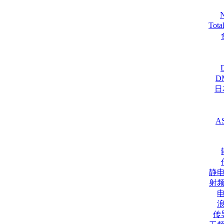
Tot
D
日
A
静
射
传