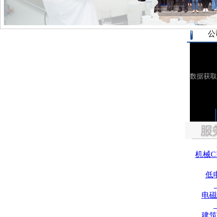
公
机械C
低
电磁
建筑