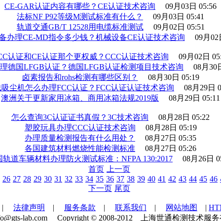
CE-GAR认证内容有哪些？CE认证技术咨询
09月03日 05:56
法标NF P92等级M测试标准有什么？
09月03日 05:41
轨道交通GB/T 12528用电缆标准测试
09月02日 05:51
备办理CE-MD指令多少钱？机械设备CE认证技术咨询
09月02日
CC认证和CE认证那个更权威？CCC认证技术咨询
09月02日 05
理德国LFGB认证？德国LFGB认证检测项目技术咨询
08月30日
卤素报告和rohs检测有哪些区别？
08月30日 05:19
线吸尘机怎么办理FCC认证？FCC认证认证技术咨询
08月29日 0
澳洲关于更新家用冰箱、商用冰箱法规2019版
08月29日 05:11
怎么查询3C认证证书真假？3C技术咨询
08月28日 05:22
塑胶玩具办理CCC认证技术咨询
08月28日 05:19
办理质量检测报告有什么用处？
08月27日 05:35
各国建筑材料燃烧性能检测标准
08月27日 05:26
轨道车辆材料办理防火测试标准：NFPA 130:2017
08月26日 05
首页
上一页
26
27
28
29
30
31
32
33
34
35
36
37
38
39
40
41
42
43
44
45
46
下一页
尾页
|
法律声明
|
服务条款
|
联系我们
|
网站地图
|
H
：info@gts-lab.com Copyright © 2008-2012 上