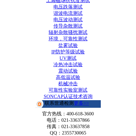
工频磁场抗扰度测试
电压跌落测试
谐波电流测试
电压波动测试
传导杂散测试
辐射杂散骚扰测试
环境，可靠性测试
盐雾试验
IP防护等级试验
UV测试
冷热冲击试验
震动试验
高低温试验
机械冲击
可靠性实验室测试
SONCAP认证技术咨询
联系世通检测
更多>>
官方热线：
400-618-3600
电话：021-33637866
传真：021-33637858
QQ：2355730065