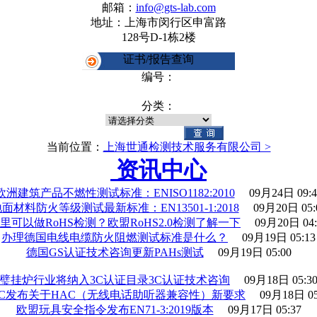
邮箱：
info@gts-lab.com
地址：上海市闵行区申富路
128号D-1栋2楼
证书/报告查询
编号：
分类：
当前位置：
上海世通检测技术服务有限公司 >
资讯中心
欧洲建筑产品不燃性测试标准：ENISO1182:2010
09月24日 09:4
面材料防火等级测试最新标准：EN13501-1:2018
09月20日 05:
里可以做RoHS检测？欧盟RoHS2.0检测了解一下
09月20日 04:
办理德国电线电缆防火阻燃测试标准是什么？
09月19日 05:13
德国GS认证技术咨询更新PAHs测试
09月19日 05:00
璧挂炉行业将纳入3C认证目录3C认证技术咨询
09月18日 05:3
CC发布关于HAC（无线电话助听器兼容性）新要求
09月18日 05
欧盟玩具安全指令发布EN71-3:2019版本
09月17日 05:37