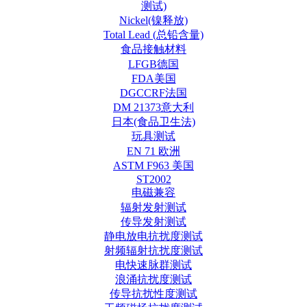
测试)
Nickel(镍释放)
Total Lead (总铅含量)
食品接触材料
LFGB德国
FDA美国
DGCCRF法国
DM 21373意大利
日本(食品卫生法)
玩具测试
EN 71 欧洲
ASTM F963 美国
ST2002
电磁兼容
辐射发射测试
传导发射测试
静电放电抗扰度测试
射频辐射抗扰度测试
电快速脉群测试
浪涌抗扰度测试
传导抗扰性度测试