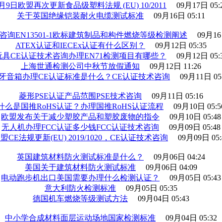
月9日欧盟再次更新食品级塑料法规 (EU) 10/2011
09月17日 05:
关于英国绝缘铠装耐火电缆测试标准
09月16日 05:11
咨询EN13501-1欧标建筑制品和构件燃烧等级检测阐述
09月16
ATEX认证和IECEx认证有什么区别？
09月12日 05:35
玩具CE认证技术咨询办理EN71检测项目有哪些？
09月12日 05:
上海世通检测公司中秋节放假通知
09月12日 11:26
牙音箱办理CE认证标准是什么？CE认证技术咨询
09月11日 05
菱形PSE认证产品范围PSE技术咨询
09月11日 05:16
什么是国推RoHS认证？办理国推RoHS认证流程
09月10日 05:5
欧盟发布关于减少塑胶产品和塑胶废物的指令
09月10日 05:48
无人机办理FCC认证多少钱FCC认证技术咨询
09月09日 05:48
盟CE法规更新(EU) 2019/1020，CE认证技术咨询
09月09日 05:
英国建筑材料防火测试标准是什么？
09月06日 04:24
美国关于建筑材料防火测试标准
09月06日 04:09
电动跑步机出口美国需要办理什么检测认证？
09月05日 05:43
意大利防火检测标准
09月05日 05:35
德国机车燃烧等级测试方法
09月04日 05:43
中小学合成材料面层运动场地国家检测标准
09月04日 05:32