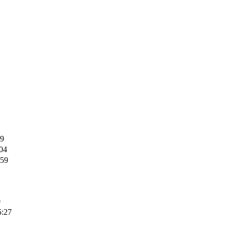
9
04
59
0
:27