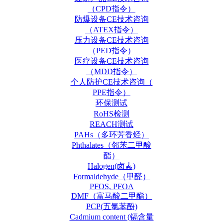
（CPD指令）
防爆设备CE技术咨询
（ATEX指令）
压力设备CE技术咨询
（PED指令）
医疗设备CE技术咨询
（MDD指令）
个人防护CE技术咨询（
PPE指令）
环保测试
RoHS检测
REACH测试
PAHs（多环芳香烃）
Phthalates（邻苯二甲酸
酯）
Halogen(卤素)
Formaldehyde（甲醛）
PFOS, PFOA
DMF（富马酸二甲酯）
PCP(五氯苯酚)
Cadmium content (镉含量