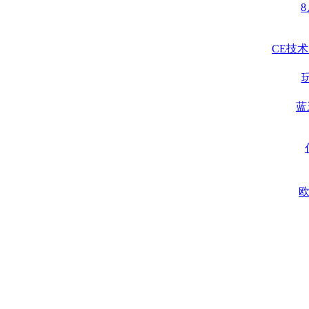
8
CE技术
蓝
欧