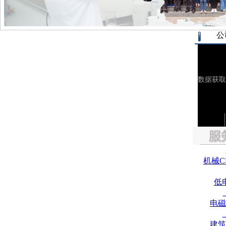
公
机械C
低
电磁
建筑