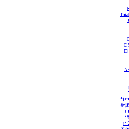
Tot
D
日
A
静
射
传