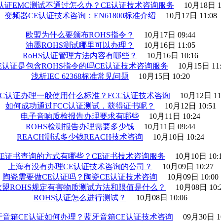
E认证EMC测试不通过怎么办？CE认证技术咨询服务
10月18日 1
变频器CE认证技术咨询：EN61800标准介绍
10月17日 11:08
欧盟为什么要颁布ROHS指令？
10月17日 09:44
油墨ROHS测试哪里可以办理？
10月16日 11:05
RoHS认证管理方法内容有哪些？
10月16日 10:16
E认证是包含ROHS指令的吗CE认证技术咨询服务
10月15日 11:
浅析IEC 62368标准常见问题
10月15日 10:20
CC认证办理一般使用什么标准？FCC认证技术咨询
10月12日 11
如何成功通过FCC认证测试，获得证书呢？
10月12日 10:51
电子音响质检报告办理要求有哪些
10月11日 10:24
ROHS检测报告办理需要多少钱
10月11日 09:44
REACH测试多少钱REACH技术咨询
10月10日 10:24
CE证书查询的方式有哪些？CE证书技术咨询服务
10月10日 10:
上海有没有办理CE认证技术咨询的公司？
10月09日 10:27
陶瓷需要做CE认证吗？陶瓷CE认证技术咨询
10月09日 10:00
欧盟ROHS规定有害物质测试方法和限值是什么？
10月08日 10:
ROHS认证怎么进行测试？
10月08日 10:06
牙音箱CE认证如何办理？蓝牙音箱CE认证技术咨询
09月30日 1