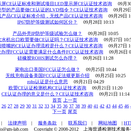
示屏CE认证标准和测试项目LED显示屏CE认证技术咨询
09月30
类型的产品要做CE认证的LVD指令？CE认证技术咨询
09月29日
线产品CE认证标准介绍，无线产品CE认证技术咨询
09月29日 1
IP67防护等级测试如何区分？
09月28日 10:13
产品外壳IP防护等级试验怎么做？
09月28日 10:05
饮水机出口欧盟要做CE认证吗？CE认证技术咨询
09月27日 10:
般喷嘴的CE认证办理流程是什么？CE认证技术咨询
09月27日 1
业办理FCC认证需要满足什么条件FCC认证技术咨询
09月26日 0
硅橡胶ROHS测试怎么办理？
09月26日 11:28
家电出口美国FCC认证怎么做？
09月25日 10:44
无线充电设备美国FCC认证法规更新介绍
09月25日 10:25
rohs认证是什么意思
09月21日 04:29
欧盟CE认证检测机构CE认证技术咨询
09月21日 11:20
CE认证办理的意义是什么？CE认证技术咨询
09月21日 11:14
首页
上一页
26
27
28
29
30
31
32
33
34
35
36
37
38
39
40
41
42
43
44
45
46
下一页
尾页
|
法律声明
|
服务条款
|
联系我们
|
网站地图
|
H
：info@gts-lab.com Copyright © 2008-2012 上