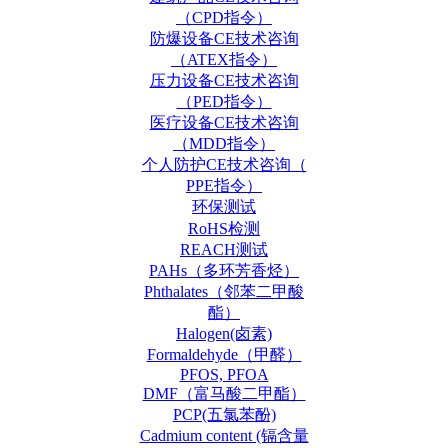
（CPD指令）
防爆设备CE技术咨询
（ATEX指令）
压力设备CE技术咨询
（PED指令）
医疗设备CE技术咨询
（MDD指令）
个人防护CE技术咨询（
PPE指令）
环保测试
RoHS检测
REACH测试
PAHs（多环芳香烃）
Phthalates（邻苯二甲酸
酯）
Halogen(卤素)
Formaldehyde（甲醛）
PFOS, PFOA
DMF（富马酸二甲酯）
PCP(五氯苯酚)
Cadmium content (镉含量