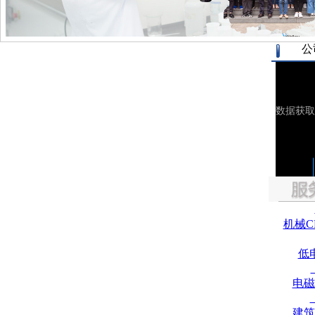
公
机械C
低
电磁
建筑