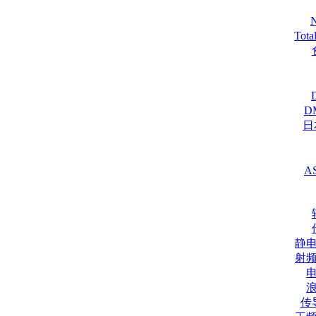
Tot
D
日
A
静
射
传