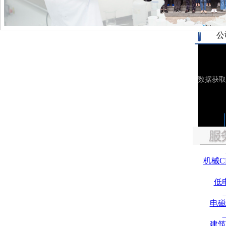
公
机械C
低
电磁
建筑