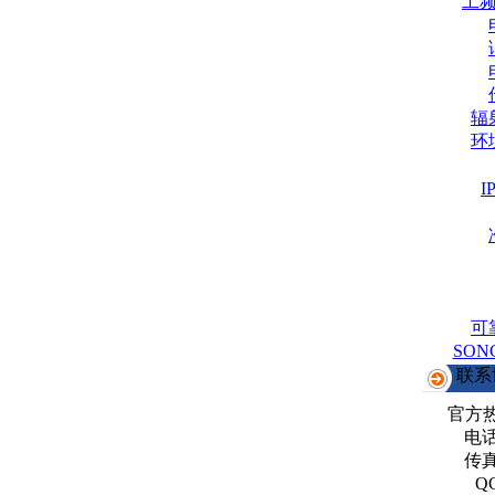
工
辐
环
可
SO
联系
官方
电话：
传真：
Q