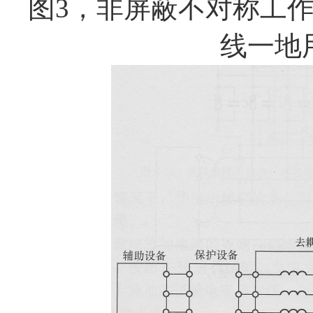
图
3
，非屏蔽不对称工
线一地