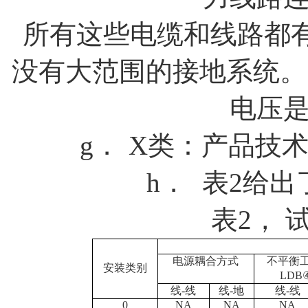
所有这些电缆和线路都
没有大范围的接地系统。
电压
g．
X
类：产品技
h．
表
2
给出
表
2
，
电源耦合方式
不平衡
安装类别
LD
B
线
-
线
线
-
地
线
-
线
0
NA
NA
NA