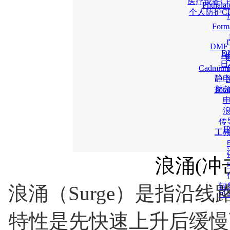
医疗设备C
Phtha
个人防护C
For
DM
D
A
日
Cadmiu
静
射
Tot
传
工
浪涌(冲
辐
浪涌（
Surge
）是指沿线
可
特性是先快速上升后缓慢