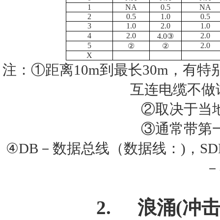
1
NA
0.5
NA
2
0.5
1.0
0.5
3
1.0
2.0
1.0
4
2.0
2.0
4.
0
③
5
2.0
②
②
X
注：①距离
10m
到最长
30m
，有特
互连电缆不做
②取决于当
③通常带第
④
D
B
－
数据总线（数据线：
)
，
SD
－
2.
浪涌
(
冲