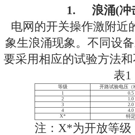
1.
浪涌
(
冲
电网的开关操作激附近
象生浪涌现象。不同设备
要采用相应的试验方法和
表
1
等级
开路试验电压（
1
0.5
2
1.0
3
2.0
4
4.0
X*
特
注：
X*
为开放等级