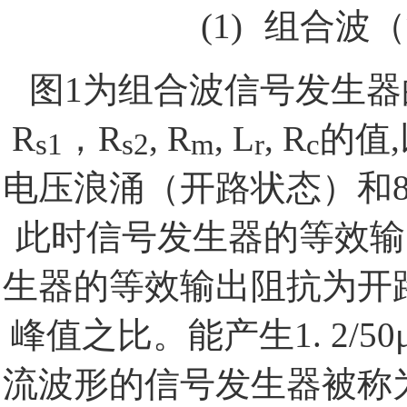
(1)
组合波（
图
1
为组合波信号发生器
R
，
R
, R
, L
, R
的值
,
s1
s2
m
r
c
电压浪涌（开路状态）和
此时信号发生器的等效输
生器的等效输出阻抗为开
峰值之比。能产生
1. 2/50
流波形的信号发生器被称