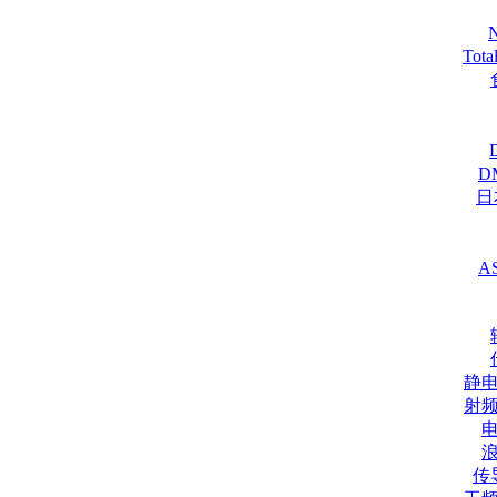
Tot
D
日
A
静
射
传