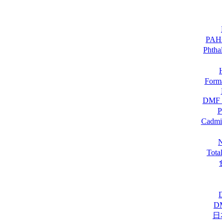
PA
Pht
For
DM
Cadmi
Tot
D
日