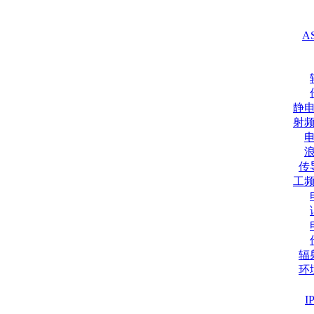
A
静
射
传
工
辐
环