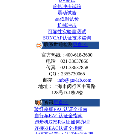
UV测试
冷热冲击试验
震动试验
高低温试验
机械冲击
可靠性实验室测试
SONCAP认证技术咨询
联系世通检测
更多>>
官方热线：
400-618-3600
电话：021-33637866
传真：021-33637858
QQ：2355730065
邮箱：
info@gts-lab.com
地址：上海市闵行区申富路
128号D-1栋2楼
最新资讯
更多>>
玻纤格栅EAC认证全指南
自行车EAC认证全指南
跑步机GPSR认证如何办理
连接器EAC认证全指南