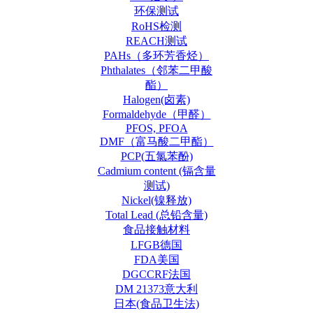
环保测试
RoHS检测
REACH测试
PAHs（多环芳香烃）
Phthalates（邻苯二甲酸
酯）
Halogen(卤素)
Formaldehyde（甲醛）
PFOS, PFOA
DMF（富马酸二甲酯）
PCP(五氯苯酚)
Cadmium content (镉含量
测试)
Nickel(镍释放)
Total Lead (总铅含量)
食品接触材料
LFGB德国
FDA美国
DGCCRF法国
DM 21373意大利
日本(食品卫生法)