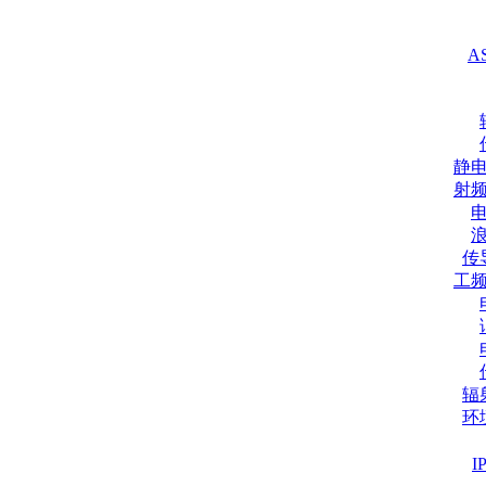
A
静
射
传
工
辐
环