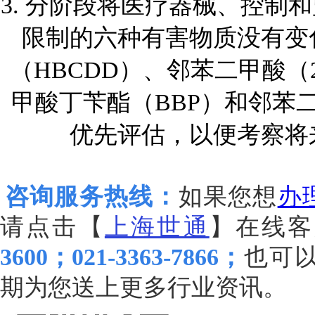
3.
分阶段将医疗器械、控制和
限制的六种有害物质没有变
（
HBCDD
）、邻苯二甲酸（
甲酸丁苄酯（
BBP
）和邻苯
优先评估，以便考察将
咨询服务热线：
如果您想
办
请点击【
上海世通
】在线客
3600；021-3363-7866；
也可
期为您送上更多行业资讯。