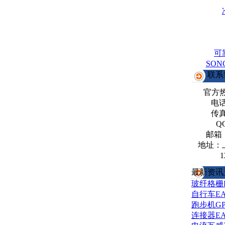
可
SO
联系
官方
电话：
传真：
Q
邮箱
地址：
1
最新资讯
玻纤格栅
自行车E
跑步机G
连接器E