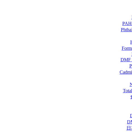
PA
Pht
For
DM
Cadmi
Tot
D
日