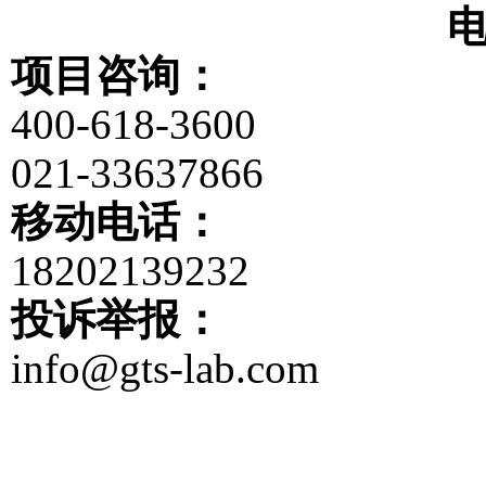
项目咨询：
400-618-3600
021-33637866
移动电话：
18202139232
投诉举报：
info@gts-lab.com