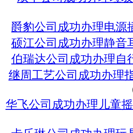
爵豹公司成功办理电源插
硕江公司成功办理静音耳
伯瑞达公司成功办理自行
继周工艺公司成功办理指
华飞公司成功办理儿童摇