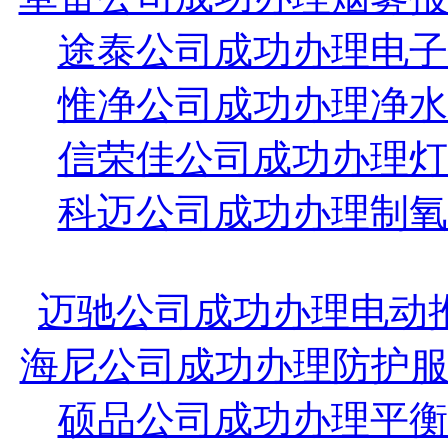
途泰公司成功办理电子
惟净公司成功办理净水
信荣佳公司成功办理灯
科迈公司成功办理制氧
迈驰公司成功办理电动推
海尼公司成功办理防护服G
硕品公司成功办理平衡