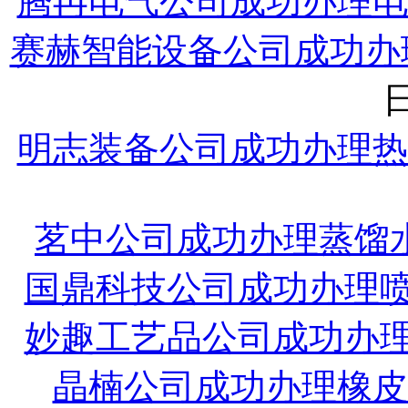
腾冉电气公司成功办理电
赛赫智能设备公司成功办
日
明志装备公司成功办理热
茗中公司成功办理蒸馏水
国鼎科技公司成功办理喷
妙趣工艺品公司成功办理
晶楠公司成功办理橡皮