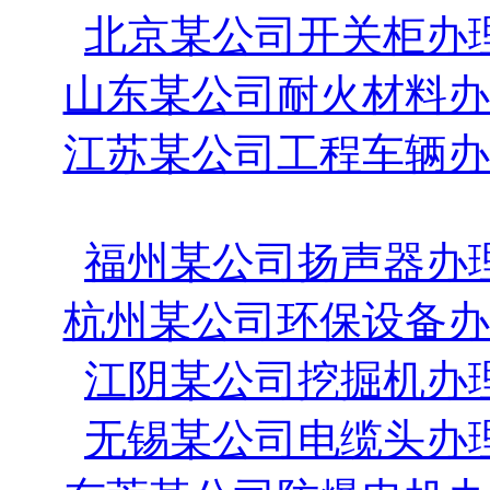
北京某公司开关柜办理
欧盟公告
山东某公司耐火材料办
江苏某公司工程车辆办
华标CN
福州某公司扬声器办理
杭州某公司环保设备办
江阴某公司挖掘机办理
无锡某公司电缆头办理