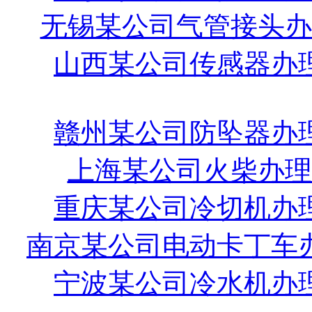
无锡某公司气管接头办
上海世
特新
山西某公司传感器办理
赣州某公司防坠器办理
0714 
上海某公司火柴办理
重庆某公司冷切机办理
南京某公司电动卡丁车办
1802 
宁波某公司冷水机办理