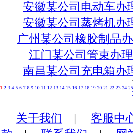
安徽某公司电动车办理
安徽某公司蒸烤机办理
广州某公司橡胶制品办
江门某公司管束办理
南昌某公司充电箱办理
1
2
3
4
5
6
7
8
9
10
11
12
13
14
15
16
17
18
19
20
21
22
23
24
25
关于我们
|
客服中