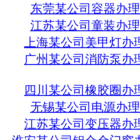
东莞某公司容器办理
江苏某公司童装办理
上海某公司美甲灯办理
广州某公司消防泵办理
四川某公司橡胶圈办理
无锡某公司电源办理
江苏某公司变压器办理