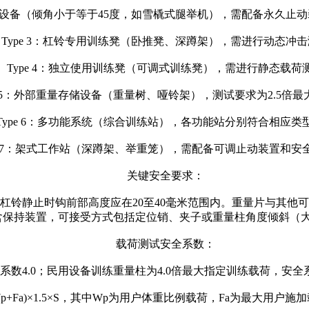
性滑动设备（倾角小于等于45度，如雪橇式腿举机），需配备永久止动
Type 3：杠铃专用训练凳（卧推凳、深蹲架），需进行动态冲
Type 4：独立使用训练凳（可调式训练凳），需进行静态载荷
pe 5：外部重量存储设备（重量树、哑铃架），测试要求为2.5倍
Type 6：多功能系统（综合训练站），各功能站分别符合相应类
pe 7：架式工作站（深蹲架、举重笼），需配备可调止动装置和安
关键安全要求：
，杠铃静止时钩前部高度应在20至40毫米范围内。重量片与其他
含保持装置，可接受方式包括定位销、夹子或重量柱角度倾斜（大
载荷测试安全系数：
数4.0；民用设备训练重量柱为4.0倍最大指定训练载荷，安全系数
Wp+Fa)×1.5×S，其中Wp为用户体重比例载荷，Fa为最大用户