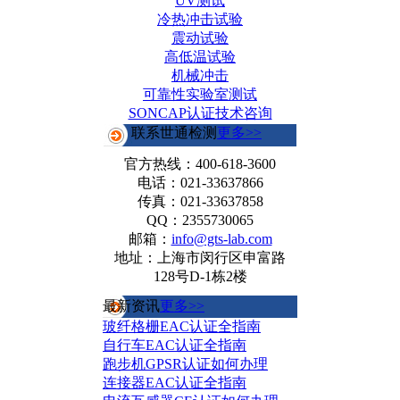
UV测试
冷热冲击试验
震动试验
高低温试验
机械冲击
可靠性实验室测试
SONCAP认证技术咨询
联系世通检测
更多>>
官方热线：
400-618-3600
电话：021-33637866
传真：021-33637858
QQ：2355730065
邮箱：
info@gts-lab.com
地址：上海市闵行区申富路
128号D-1栋2楼
最新资讯
更多>>
玻纤格栅EAC认证全指南
自行车EAC认证全指南
跑步机GPSR认证如何办理
连接器EAC认证全指南