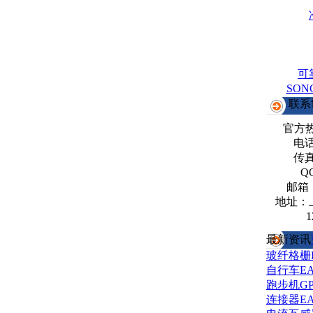
可
SO
联系
官方
电话：
传真：
Q
邮箱
地址：
1
最新资讯
玻纤格栅
自行车E
跑步机G
连接器E