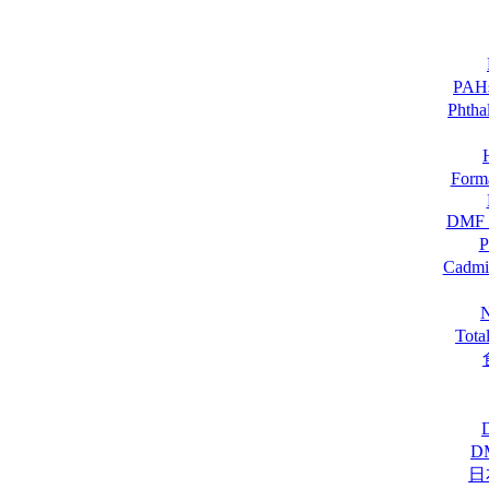
PA
Pht
For
DM
Cadmi
Tot
D
日