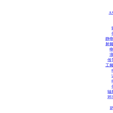
A
静
射
传
工
辐
环