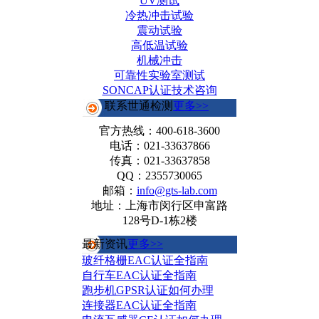
UV测试
冷热冲击试验
震动试验
高低温试验
机械冲击
可靠性实验室测试
SONCAP认证技术咨询
联系世通检测
更多>>
官方热线：
400-618-3600
电话：021-33637866
传真：021-33637858
QQ：2355730065
邮箱：
info@gts-lab.com
地址：上海市闵行区申富路
128号D-1栋2楼
最新资讯
更多>>
玻纤格栅EAC认证全指南
自行车EAC认证全指南
跑步机GPSR认证如何办理
连接器EAC认证全指南