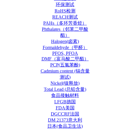
环保测试
RoHS检测
REACH测试
PAHs（多环芳香烃）
Phthalates（邻苯二甲酸
酯）
Halogen(卤素)
Formaldehyde（甲醛）
PFOS, PFOA
DMF（富马酸二甲酯）
PCP(五氯苯酚)
Cadmium content (镉含量
测试)
Nickel(镍释放)
Total Lead (总铅含量)
食品接触材料
LFGB德国
FDA美国
DGCCRF法国
DM 21373意大利
日本(食品卫生法)