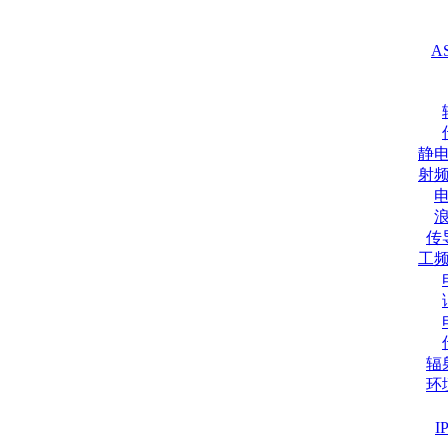
A
静
射
传
工
辐
环