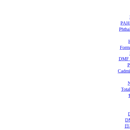
PA
Pht
For
DM
Cadmi
Tot
D
日