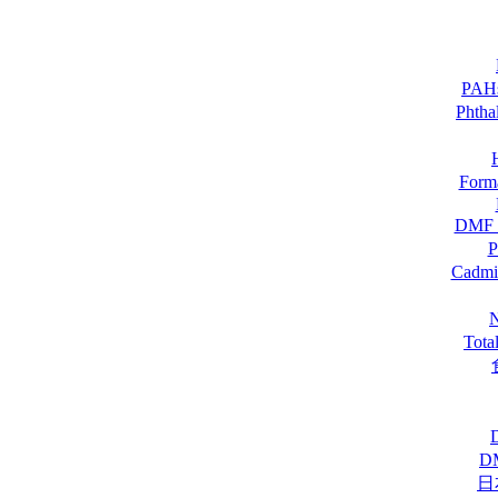
PA
Pht
For
DM
Cadmi
Tot
D
日