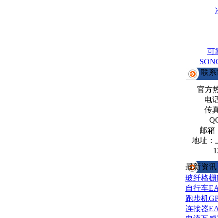
可
SO
联系
官方
电话：
传真：
Q
邮箱
地址：
1
最新资讯
玻纤格栅
自行车E
跑步机G
连接器E