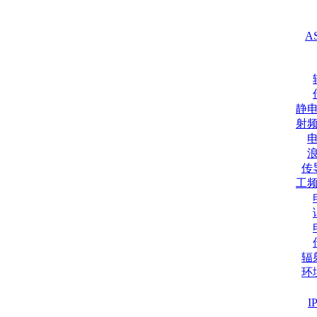
A
静
射
传
工
辐
环