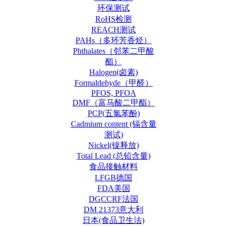
环保测试
RoHS检测
REACH测试
PAHs（多环芳香烃）
Phthalates（邻苯二甲酸
酯）
Halogen(卤素)
Formaldehyde（甲醛）
PFOS, PFOA
DMF（富马酸二甲酯）
PCP(五氯苯酚)
Cadmium content (镉含量
测试)
Nickel(镍释放)
Total Lead (总铅含量)
食品接触材料
LFGB德国
FDA美国
DGCCRF法国
DM 21373意大利
日本(食品卫生法)