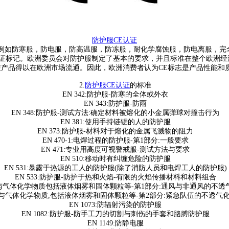
防护服
CE
认证
例如防寒服，防电服，防高温服，防冻服，耐化学腐蚀服，防电离服，完
证标记。欧洲委员会对防护服制定了基本的要求，并且标准在整个欧洲经
使产品得以在欧洲市场流通。因此，欧洲消费者认为
CE
标志是产品性能和
2.
防护服
CE
认证
的标准
EN 342:
防护服
-
防寒的全体或外衣
EN 343:
防护服
-
防雨
EN 348:
防护服
-
测试方法
:
确定材料被熔化的小金属弹球对撞击行为
EN 381:
使用手持链锯的人的防护服
EN 373:
防护服
-
材料对于熔化的金属飞溅物的阻力
EN 470-1:
电焊过程的防护服
-
第
1
部分
:
一般要求
EN 471:
专业用高度可视警戒服
-
测试方法与要求
EN 510:
移动时有纠缠危险的防护服
EN 531:
暴露于热源的工人的防护服
(
除了消防人员和电焊工人的防护服
)
EN 533:
防护服
-
防护于热和火焰
-
有限的火焰传播材料和材料组合
与气体化学物质包括液体烟雾和固体颗粒等
-
第
1
部分
:
通风与非通风的不透
与气体化学物质
,
包括液体烟雾和固体颗粒等
-
第
2
部分
:
紧急队伍的不透气
EN 1073:
防辐射污染的防护服
EN 1082:
防护服
-
防手工刀的切割与刺伤的手套和胳膊防护服
EN 1149:
防静电服