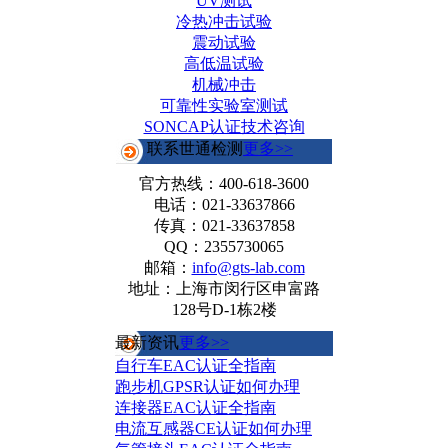
UV测试
冷热冲击试验
震动试验
高低温试验
机械冲击
可靠性实验室测试
SONCAP认证技术咨询
联系世通检测
更多>>
官方热线：
400-618-3600
电话：021-33637866
传真：021-33637858
QQ：2355730065
邮箱：
info@gts-lab.com
地址：上海市闵行区申富路
128号D-1栋2楼
最新资讯
更多>>
自行车EAC认证全指南
跑步机GPSR认证如何办理
连接器EAC认证全指南
电流互感器CE认证如何办理