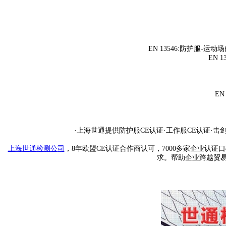
EN 13546:
防护服
-
运动场
EN 13
EN 
·
上海世通提供防护服
CE
认证
·
工作服
CE
认证
·
击
上海世通检测公
司
，
8
年欧盟
CE
认证合作商认可，7
000
多家企业认证口
求。帮助企业跨越贸