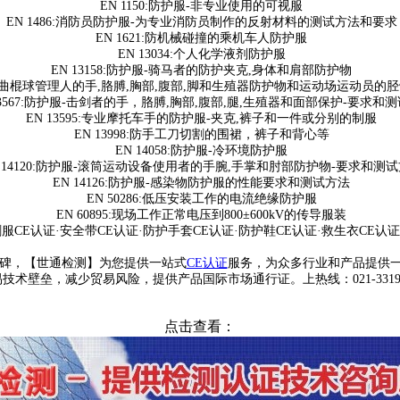
EN 1150:
防护服
-
非专业使用的可视服
EN 1486:
消防员防护服
-
为专业消防员制作的反射材料的测试方法和要求
EN 1621:
防机械碰撞的乘机车人防护服
EN 13034:
个人化学液剂防护服
EN 13158:
防护服
-
骑马者的防护夹克
,
身体和肩部防护物
曲棍球管理人的手
,
胳膊
,
胸部
,
腹部
,
脚和生殖器防护物和运动场运动员的胫
567:
防护服
-
击剑者的手，胳膊
,
胸部
,
腹部
,
腿
,
生殖器和面部保护
-
要求和测
EN 13595:
专业摩托车手的防护服
-
夹克
,
裤子和一件或分别的制服
EN 13998:
防手工刀切割的围裙，裤子和背心等
EN 14058:
防护服
-
冷环境防护服
14120:
防护服
-
滚筒运动设备使用者的手腕
,
手掌和肘部防护物
-
要求和测试
EN 14126:
防护服
-
感染物防护服的性能要求和测试方法
EN 50286:
低压安装工作的电流绝缘防护服
EN 60895:
现场工作正常电压到
800±600kV
的传导服装
剑服
CE
认证
·
安全带
CE
认证
·
防护手套
CE
认证
·
防护鞋
CE
认证
·
救生衣
CE
认
碑，【世通检测】为您提供一站式
CE
认证
服务，为众多行业和产品提供
易技术壁垒，减少贸易风险，提供产品国际市场通行证。上
热线：
021-331
点击查看：