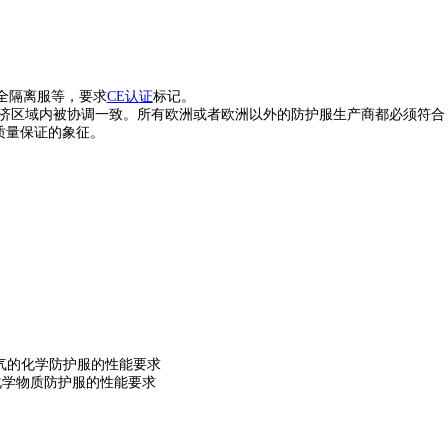
全隔离服等，要求
CE
认
证
标记。
济区域内被协调一致。
所有欧洲或者欧洲以外的防护服生产商都必须符合
质量保证的象征。
气的化学防护服的性能要求
化学物质防护服的性能要求