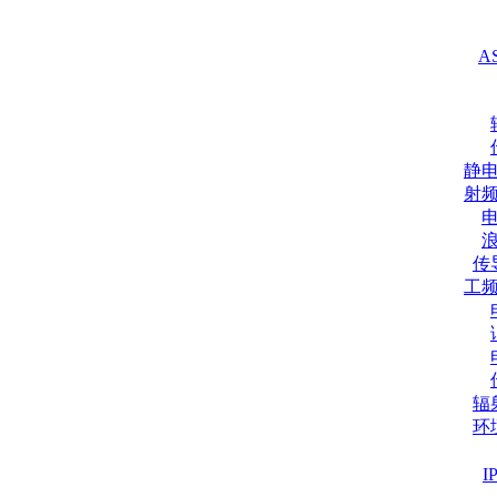
A
静
射
传
工
辐
环