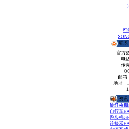
可
SO
联系
官方
电话：
传真：
Q
邮箱
地址：
1
最新资讯
玻纤格栅
自行车E
跑步机G
连接器E