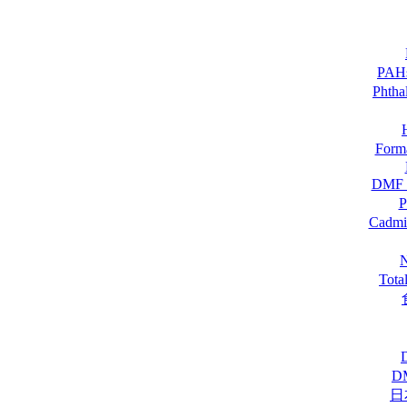
PA
Pht
For
DM
Cadmi
Tot
D
日