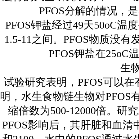
PFOS
分解的情况，是
PFOS
钾盐经过
49
天
50oC
温度
1.5-11
之间。
PFOS
物质没有
PFOS
钾盐在
25oC
生
试验研究表明，
PFOS
可以在
明，水生食物链生物对
PFOS
缩倍数为
500-12000
倍。研究
PFOS
影响后，其肝脏和血清