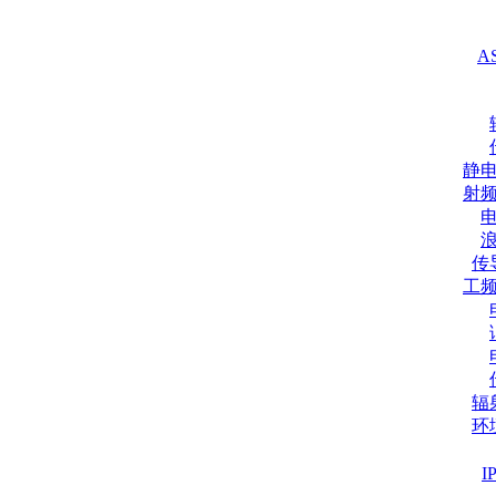
A
静
射
传
工
辐
环