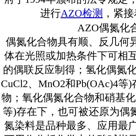
进行
AZO
检测
，紧接
AZO
偶氮化
偶氮化合物具有顺、反几何
体在光照或加热条件下可相
的偶联反应制得；氢化偶氮
CuCl2
、
MnO2
和
Pb(OAc)4
等
)
物；氧化偶氮化合物和硝基化
等
)
存在下，也可被还原为偶
氮染料是品种最多、应用最