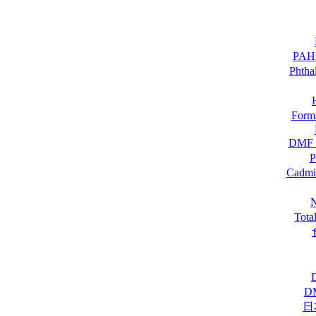
PA
Pht
For
DM
Cadmi
Tot
D
日