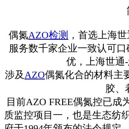
偶氮
AZO
检测
，首选上海世
服务
数千
家企业一致认可口
优，上海世通
-
涉及
AZO
偶氮化合的材料主
胶、
目前
AZO FREE
偶氮控已成
质监控项目一，也是生态纺
府于
1994
年颁布的法令规定