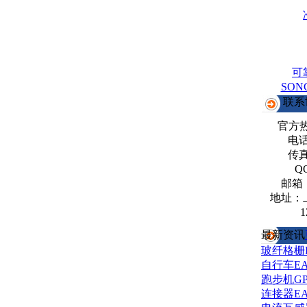
可
SO
联系
官方
电话：
传真：
Q
邮箱
地址：
1
最新资讯
玻纤格栅
自行车E
跑步机G
连接器E