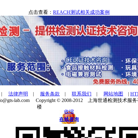
点击查看：
REACH测试相关成功案例
|
法律声明
|
服务条款
|
联系我们
|
网站地图
|
H
：info@gts-lab.com Copyright © 2008-2012 上
楼
沪ICP备10206217号
收缩
在线咨询
友情链接:
CE认证
ROHS认证
检测认证