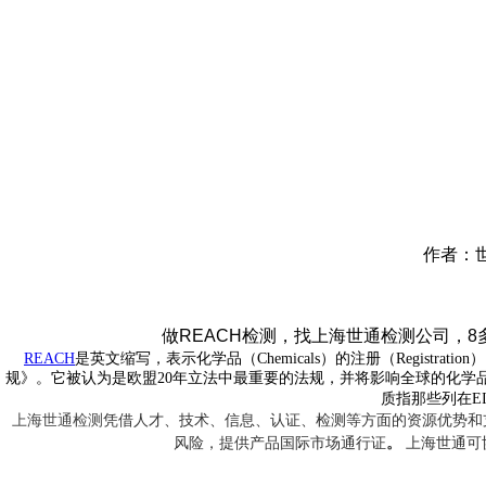
作者：世
做
REACH
检测，找上海世通检测公司，
8
REACH
是英文缩写，表示化学品（
Chemicals
）的注册（
Registration
）
规》。
它被认为是欧盟
20
年立法中最重要的法规，并将影响全球的化学
质
指那些列在
E
上海世通检测
凭借人才、技术、信息、认证、检测等方面的资源优势和
风险，提供产品国际市场通行证
。
上海世通可