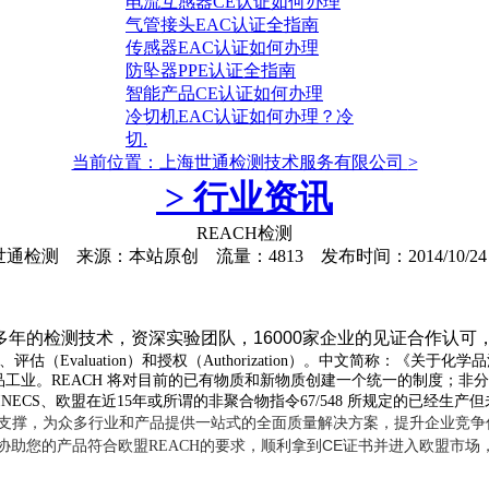
电流互感器CE认证如何办理
气管接头EAC认证全指南
传感器EAC认证如何办理
防坠器PPE认证全指南
智能产品CE认证如何办理
冷切机EAC认证如何办理？冷
切.
当前位置：上海世通检测技术服务有限公司
>
>
行业资讯
REACH检测
通检测 来源：本站原创 流量：4813 发布时间：2014/10/24 17:
多年的检测技术，资深实验团队，
16000
家企业的见证合作认可，一
、
评估（
Evaluation
）和授权（
Authorization
）。中文简称：《关于化学品
品工业。
REACH
将对目前的已有物质和新物质创建一个统一的制度；非分
INECS
、欧盟在近
15
年或所谓的非聚合物指令
67/548
所规
定的已经生产但
支撑，为众多行业和产品提供一站式的全面质量解决方案，提升企业竞争
协助您的产品符合欧盟
的要求，顺利拿到CE证书并进入欧盟市场，热线：02
REACH