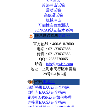
UV测试
冷热冲击试验
震动试验
高低温试验
机械冲击
可靠性实验室测试
SONCAP认证技术咨询
联系世通检测
更多>>
官方热线：
400-618-3600
电话：021-33637866
传真：021-33637858
QQ：2355730065
邮箱：
info@gts-lab.com
地址：上海市闵行区申富路
128号D-1栋2楼
最新资讯
更多>>
玻纤格栅EAC认证全指南
自行车EAC认证全指南
跑步机GPSR认证如何办理
连接器EAC认证全指南