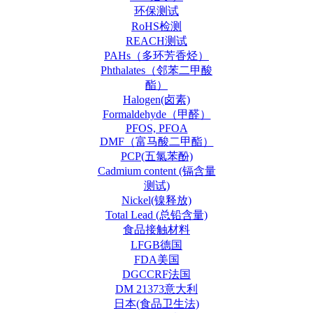
环保测试
RoHS检测
REACH测试
PAHs（多环芳香烃）
Phthalates（邻苯二甲酸
酯）
Halogen(卤素)
Formaldehyde（甲醛）
PFOS, PFOA
DMF（富马酸二甲酯）
PCP(五氯苯酚)
Cadmium content (镉含量
测试)
Nickel(镍释放)
Total Lead (总铅含量)
食品接触材料
LFGB德国
FDA美国
DGCCRF法国
DM 21373意大利
日本(食品卫生法)